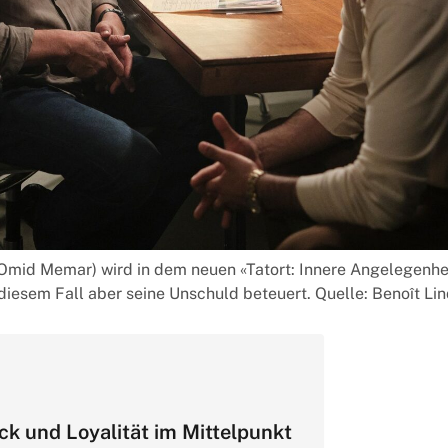
Omid Memar) wird in dem neuen «Tatort: Innere Angelegenheit
in diesem Fall aber seine Unschuld beteuert. Quelle: Benoît 
k und Loyalität im Mittelpunkt