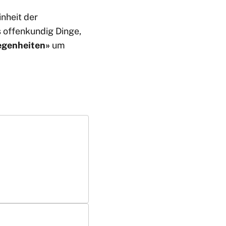
inheit der
s offenkundig Dinge,
egenheiten»
um