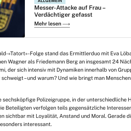
ALLGEMEIN
Messer-Attacke auf Frau –
Verdächtiger gefasst
Mehr lesen
ald-«Tatort»-Folge stand das Ermittlerduo mit Eva Löba
hen Wagner als Friedemann Berg an insgesamt 24 Näch
imi, der sich intensiv mit Dynamiken innerhalb von Gru
 schweigt – und warum? Und wie bringt man Menschen 
e sechsköpfige Polizeigruppe, in der unterschiedliche 
ie Beteiligten verfolgen teils gegensätzliche Interess
gen sichtbar mit Loyalität, Anstand und Moral. Gerade
esonders interessant.