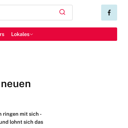
rs
Lokales
n neuen
 ringen mit sich -
und lohnt sich das