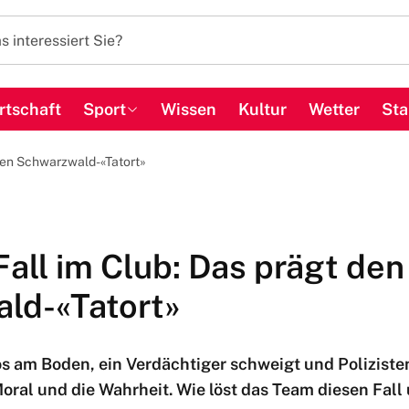
rtschaft
Sport
Wissen
Kultur
Wetter
Sta
euen Schwarzwald-«Tatort»
Fall im Club: Das prägt de
ld-«Tatort»
os am Boden, ein Verdächtiger schweigt und Polizisten
ral und die Wahrheit. Wie löst das Team diesen Fall 